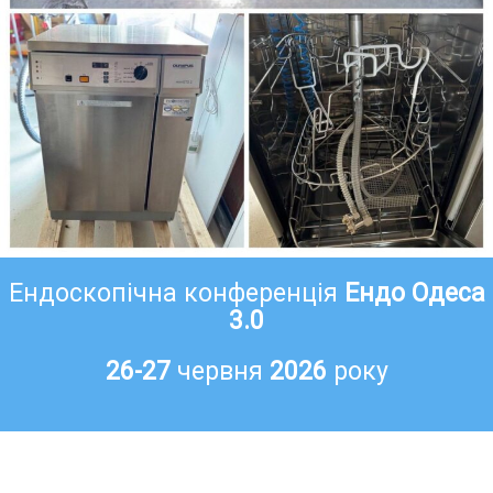
Ендоскопічна конференція
Ендо Одеса
3.0
26-27
червня
2026
року