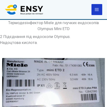
Перейти
до
вмісту
Термодезінфектор Miele для гнучких ендоскопів
Olympus Mini ETD
2 Підєднання під ендоскопи Olympus.
Надоцтова кислота.